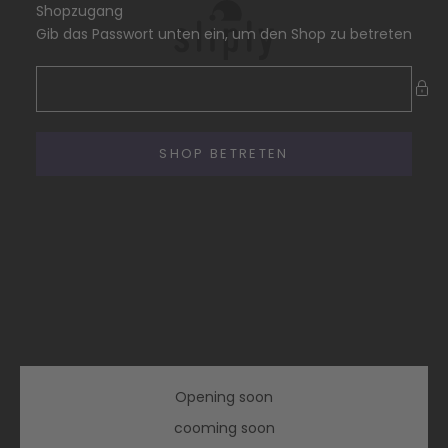
Zum Inhalt springen
Shopzugang
Sliply - dream better, liv
Gib das Passwort unten ein, um den Shop zu betreten
SHOP BETRETEN
Opening soon
cooming soon